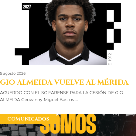
5 agosto 2026
GIO ALMEIDA VUELVE AL MÉRIDA
ACUERDO CON EL SC FARENSE PARA LA CESIÓN DE GIO
ALMEIDA Geovanny Miguel Bastos …
COMUNICADOS