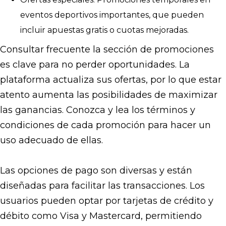
eventos deportivos importantes, que pueden
incluir apuestas gratis o cuotas mejoradas.
Consultar frecuente la sección de promociones
es clave para no perder oportunidades. La
plataforma actualiza sus ofertas, por lo que estar
atento aumenta las posibilidades de maximizar
las ganancias. Conozca y lea los términos y
condiciones de cada promoción para hacer un
uso adecuado de ellas.
Las opciones de pago son diversas y están
diseñadas para facilitar las transacciones. Los
usuarios pueden optar por tarjetas de crédito y
débito como Visa y Mastercard, permitiendo