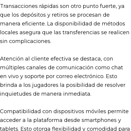
Transacciones rápidas son otro punto fuerte, ya
que los depósitos y retiros se procesan de
manera eficiente. La disponibilidad de métodos
locales asegura que las transferencias se realicen
sin complicaciones.
Atención al cliente efectiva se destaca, con
múltiples canales de comunicación como chat
en vivo y soporte por correo electrónico. Esto
brinda a los jugadores la posibilidad de resolver
inquietudes de manera inmediata.
Compatibilidad con dispositivos móviles permite
acceder a la plataforma desde smartphones y
tablets. Esto otorga flexibilidad y comodidad para