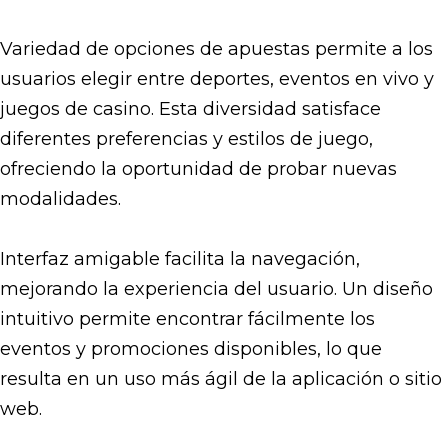
Variedad de opciones de apuestas permite a los
usuarios elegir entre deportes, eventos en vivo y
juegos de casino. Esta diversidad satisface
diferentes preferencias y estilos de juego,
ofreciendo la oportunidad de probar nuevas
modalidades.
Interfaz amigable facilita la navegación,
mejorando la experiencia del usuario. Un diseño
intuitivo permite encontrar fácilmente los
eventos y promociones disponibles, lo que
resulta en un uso más ágil de la aplicación o sitio
web.