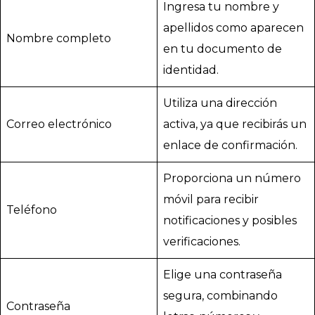
Ingresa tu nombre y
apellidos como aparecen
Nombre completo
en tu documento de
identidad.
Utiliza una dirección
Correo electrónico
activa, ya que recibirás un
enlace de confirmación.
Proporciona un número
móvil para recibir
Teléfono
notificaciones y posibles
verificaciones.
Elige una contraseña
segura, combinando
Contraseña