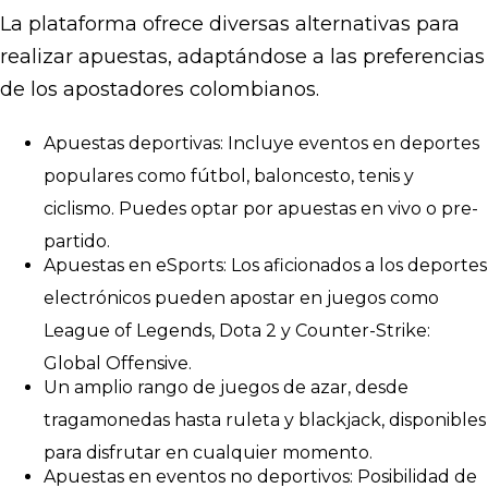
La plataforma ofrece diversas alternativas para
realizar apuestas, adaptándose a las preferencias
de los apostadores colombianos.
Apuestas deportivas: Incluye eventos en deportes
populares como fútbol, baloncesto, tenis y
ciclismo. Puedes optar por apuestas en vivo o pre-
partido.
Apuestas en eSports: Los aficionados a los deportes
electrónicos pueden apostar en juegos como
League of Legends, Dota 2 y Counter-Strike:
Global Offensive.
Un amplio rango de juegos de azar, desde
tragamonedas hasta ruleta y blackjack, disponibles
para disfrutar en cualquier momento.
Apuestas en eventos no deportivos: Posibilidad de