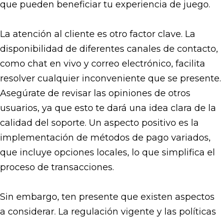
que pueden beneficiar tu experiencia de juego.
La atención al cliente es otro factor clave. La
disponibilidad de diferentes canales de contacto,
como chat en vivo y correo electrónico, facilita
resolver cualquier inconveniente que se presente.
Asegúrate de revisar las opiniones de otros
usuarios, ya que esto te dará una idea clara de la
calidad del soporte. Un aspecto positivo es la
implementación de métodos de pago variados,
que incluye opciones locales, lo que simplifica el
proceso de transacciones.
Sin embargo, ten presente que existen aspectos
a considerar. La regulación vigente y las políticas