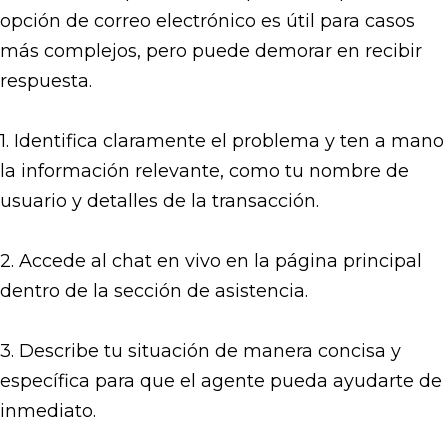
opción de correo electrónico es útil para casos
más complejos, pero puede demorar en recibir
respuesta.
1. Identifica claramente el problema y ten a mano
la información relevante, como tu nombre de
usuario y detalles de la transacción.
2. Accede al chat en vivo en la página principal
dentro de la sección de asistencia.
3. Describe tu situación de manera concisa y
específica para que el agente pueda ayudarte de
inmediato.