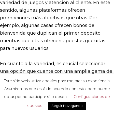
variedad de juegos y atención al cliente. En este
sentido, algunas plataformas ofrecen
promociones más atractivas que otras. Por
ejemplo, algunas casas ofrecen bonos de
bienvenida que duplican el primer depósito,
mientras que otras ofrecen apuestas gratuitas
para nuevos usuarios.
En cuanto a la variedad, es crucial seleccionar
una opción que cuente con una amplia gama de
eventos deportivos y tipos de apuestas.
Este sitio web utiliza cookies para mejorar su experiencia.
Comparando, algunas plataformas destacan en
Asumiremos que está de acuerdo con esto, pero puede
deportes como el fútbol, mientras que otras
optar por no participar si lo desea.
Configuraciones de
ofrecen más contenido en deportes menores o
cookies
Seguir Navegando
eventos en vivo. Esta diferencia puede influir en