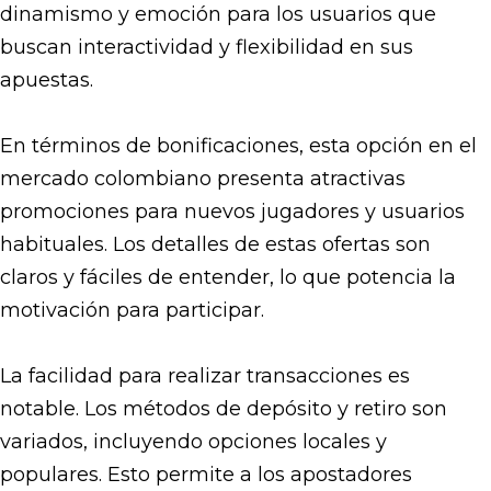
dinamismo y emoción para los usuarios que
buscan interactividad y flexibilidad en sus
apuestas.
En términos de bonificaciones, esta opción en el
mercado colombiano presenta atractivas
promociones para nuevos jugadores y usuarios
habituales. Los detalles de estas ofertas son
claros y fáciles de entender, lo que potencia la
motivación para participar.
La facilidad para realizar transacciones es
notable. Los métodos de depósito y retiro son
variados, incluyendo opciones locales y
populares. Esto permite a los apostadores