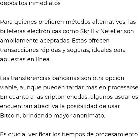
depósitos inmediatos.
Para quienes prefieren métodos alternativos, las
billeteras electrónicas como Skrill y Neteller son
ampliamente aceptadas. Estas ofrecen
transacciones rápidas y seguras, ideales para
apuestas en línea.
Las transferencias bancarias son otra opción
viable, aunque pueden tardar más en procesarse.
En cuanto a las criptomonedas, algunos usuarios
encuentran atractiva la posibilidad de usar
Bitcoin, brindando mayor anonimato.
Es crucial verificar los tiempos de procesamiento