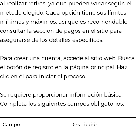
al realizar retiros, ya que pueden variar según el
método elegido. Cada opción tiene sus límites
mínimos y máximos, así que es recomendable
consultar la sección de pagos en el sitio para
asegurarse de los detalles específicos.
Para crear una cuenta, accede al sitio web. Busca
el botón de registro en la página principal. Haz
clic en él para iniciar el proceso.
Se requiere proporcionar información básica.
Completa los siguientes campos obligatorios:
Campo
Descripción