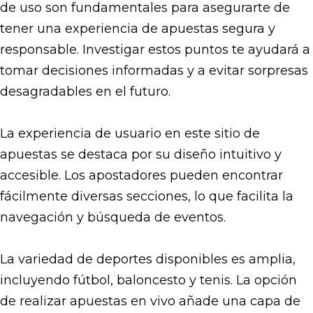
de uso son fundamentales para asegurarte de
tener una experiencia de apuestas segura y
responsable. Investigar estos puntos te ayudará a
tomar decisiones informadas y a evitar sorpresas
desagradables en el futuro.
La experiencia de usuario en este sitio de
apuestas se destaca por su diseño intuitivo y
accesible. Los apostadores pueden encontrar
fácilmente diversas secciones, lo que facilita la
navegación y búsqueda de eventos.
La variedad de deportes disponibles es amplia,
incluyendo fútbol, baloncesto y tenis. La opción
de realizar apuestas en vivo añade una capa de