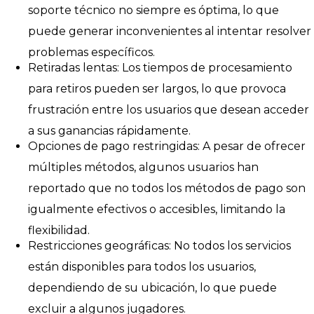
soporte técnico no siempre es óptima, lo que
puede generar inconvenientes al intentar resolver
problemas específicos.
Retiradas lentas: Los tiempos de procesamiento
para retiros pueden ser largos, lo que provoca
frustración entre los usuarios que desean acceder
a sus ganancias rápidamente.
Opciones de pago restringidas: A pesar de ofrecer
múltiples métodos, algunos usuarios han
reportado que no todos los métodos de pago son
igualmente efectivos o accesibles, limitando la
flexibilidad.
Restricciones geográficas: No todos los servicios
están disponibles para todos los usuarios,
dependiendo de su ubicación, lo que puede
excluir a algunos jugadores.