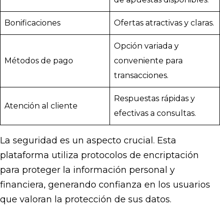
Bonificaciones
Ofertas atractivas y claras.
Opción variada y
Métodos de pago
conveniente para
transacciones.
Respuestas rápidas y
Atención al cliente
efectivas a consultas.
La seguridad es un aspecto crucial. Esta
plataforma utiliza protocolos de encriptación
para proteger la información personal y
financiera, generando confianza en los usuarios
que valoran la protección de sus datos.