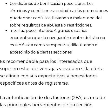
Condiciones de bonificación poco claras: Los
términos y condiciones asociados a las promociones
pueden ser confusos, llevando a malentendidos
sobre requisitos de apuesta o restricciones.
Interfaz poco intuitiva: Algunos usuarios
encuentran que la navegación dentro del sitio no
es tan fluida como se esperaría, dificultando el
acceso rápido a ciertas secciones.
Es recomendable para los interesados que
sopesen estas desventajas y evalúen si la oferta
se alinea con sus expectativas y necesidades
específicas antes de registrarse.
La autenticación de dos factores (2FA) es una de
las principales herramientas de protección